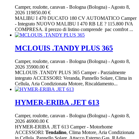
Camper, roulotte, caravan
-
Bologna (Bologna)
-
Agosto 8,
2026
119850.00 €
MALIBU I 470 DUCATO 180 CV AUTOMATICO Camper
- Integrato NUOVO MALIBU I 470 RB LE ? 115.800 IVA
COMPRESA. il prezzo di listino comprende pac comfrot ...
MCLOUIS .TANDY PLUS 365
Camper, roulotte, caravan
-
Bologna (Bologna)
-
Agosto 8,
2026
35900.00 €
MCLOUIS .TANDY PLUS 365 Camper - Parzialmente
integrato ACCESSORI: Veranda, Pannello Solare, Clima in
Cellula, Aria Condizionata Motore, Riscaldamento...
HYMER-ERIBA .JET 613
Camper, roulotte, caravan
-
Bologna (Bologna)
-
Agosto 8,
2026
46900.00 €
HYMER-ERIBA .JET 613 Camper - Motorhome
ACCESSORI:
Tendalino
, Clima Motore, Aria Condizionata
in Cellula, Pannello Solare, Attacco Esterno Gas, RAdio ...