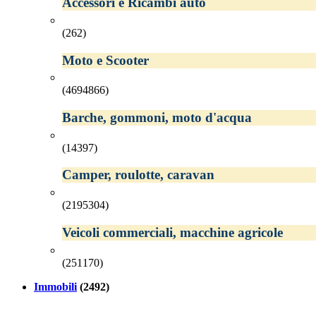
Accessori e Ricambi auto
(262)
Moto e Scooter
(4694866)
Barche, gommoni, moto d'acqua
(14397)
Camper, roulotte, caravan
(2195304)
Veicoli commerciali, macchine agricole
(251170)
Immobili
(2492)