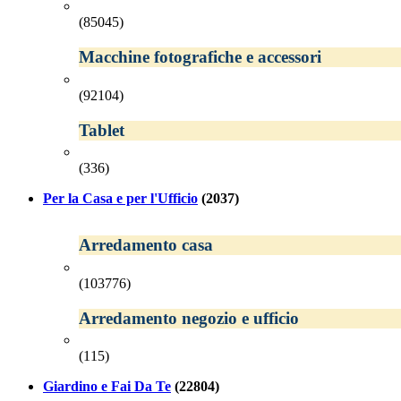
(85045)
Macchine fotografiche e accessori
(92104)
Tablet
(336)
Per la Casa e per l'Ufficio
(2037)
Arredamento casa
(103776)
Arredamento negozio e ufficio
(115)
Giardino e Fai Da Te
(22804)