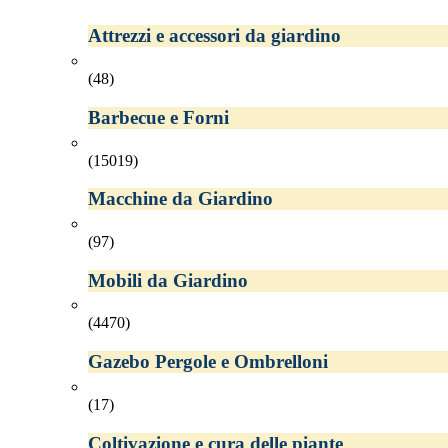
Attrezzi e accessori da giardino
(48)
Barbecue e Forni
(15019)
Macchine da Giardino
(97)
Mobili da Giardino
(4470)
Gazebo Pergole e Ombrelloni
(17)
Coltivazione e cura delle piante