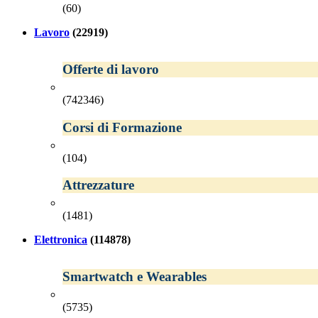
(60)
Lavoro
(22919)
Offerte di lavoro
(742346)
Corsi di Formazione
(104)
Attrezzature
(1481)
Elettronica
(114878)
Smartwatch e Wearables
(5735)