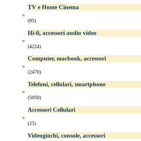
TV e Home Cinema
(95)
Hi-fi, accessori audio video
(4224)
Computer, macbook, accessori
(2470)
Telefoni, cellulari, smartphone
(5050)
Accessori Cellulari
(25)
Videogiochi, console, accessori