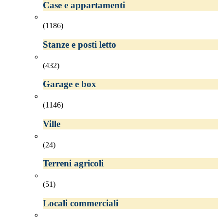
Case e appartamenti
(1186)
Stanze e posti letto
(432)
Garage e box
(1146)
Ville
(24)
Terreni agricoli
(51)
Locali commerciali