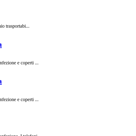
o trasportabi...
a
ezione e coperti ...
a
ezione e coperti ...