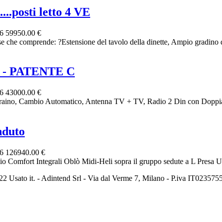
posti letto 4 VE
26
59950.00 €
prende: ?Estensione del tavolo della dinette, Ampio gradino d'in
 - PATENTE C
26
43000.00 €
aino, Cambio Automatico, Antenna TV + TV, Radio 2 Din con Doppia 
duto
26
126940.00 €
t Integrali Oblò Midi-Heli sopra il gruppo sedute a L Presa USB 
2 Usato it. - Adintend Srl - Via dal Verme 7, Milano - P.iva IT02357