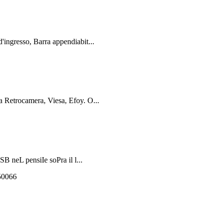
gresso, Barra appendiabit...
Retrocamera, Viesa, Efoy. O...
neL pensiIe soPra il l...
550066