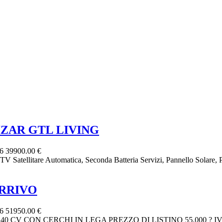
IZAR GTL LIVING
26
39900.00 €
atellitare Automatica, Seconda Batteria Servizi, Pannello Solare, Po
ARRIVO
26
51950.00 €
0 CV CON CERCHI IN LEGA PREZZO DI LISTINO 55.000 ? 