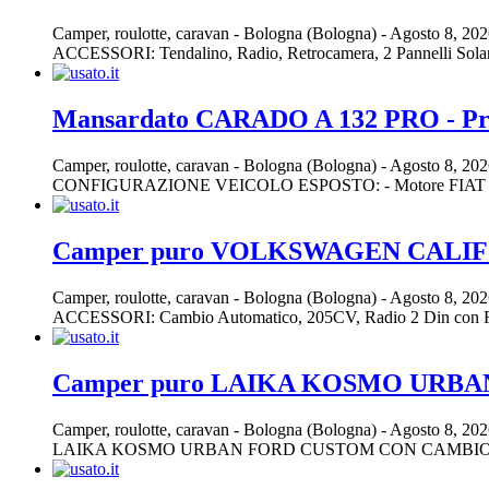
Camper, roulotte, caravan
-
Bologna (Bologna)
-
Agosto 8, 20
ACCESSORI: Tendalino, Radio, Retrocamera, 2 Pannelli Solari, 
Mansardato CARADO A 132 PRO - Pre
Camper, roulotte, caravan
-
Bologna (Bologna)
-
Agosto 8, 20
CONFIGURAZIONE VEICOLO ESPOSTO: - Motore FIAT 2.2 140 CV
Camper puro VOLKSWAGEN CALI
Camper, roulotte, caravan
-
Bologna (Bologna)
-
Agosto 8, 20
ACCESSORI: Cambio Automatico, 205CV, Radio 2 Din con Retroc
Camper puro LAIKA KOSMO URBAN 
Camper, roulotte, caravan
-
Bologna (Bologna)
-
Agosto 8, 20
LAIKA KOSMO URBAN FORD CUSTOM CON CAMBIO AU