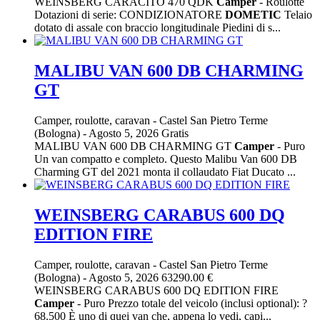
WEINSBERG CARACITO 470 QDK
Camper
- Roulotte
Dotazioni di serie: CONDIZIONATORE
DOMETIC
Telaio
dotato di assale con braccio longitudinale Piedini di s...
MALIBU VAN 600 DB CHARMING
GT
Camper, roulotte, caravan
-
Castel San Pietro Terme
(Bologna)
-
Agosto 5, 2026
Gratis
MALIBU VAN 600 DB CHARMING GT
Camper
- Puro
Un van compatto e completo. Questo Malibu Van 600 DB
Charming GT del 2021 monta il collaudato Fiat Ducato ...
WEINSBERG CARABUS 600 DQ
EDITION FIRE
Camper, roulotte, caravan
-
Castel San Pietro Terme
(Bologna)
-
Agosto 5, 2026
63290.00 €
WEINSBERG CARABUS 600 DQ EDITION FIRE
Camper
- Puro Prezzo totale del veicolo (inclusi optional): ?
68.500 È uno di quei van che, appena lo vedi, capi...