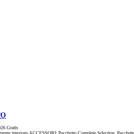
TO
026
Gratis
lmente integrato ACCESSORI: Pacchetto Complete Selection, Pacchetto