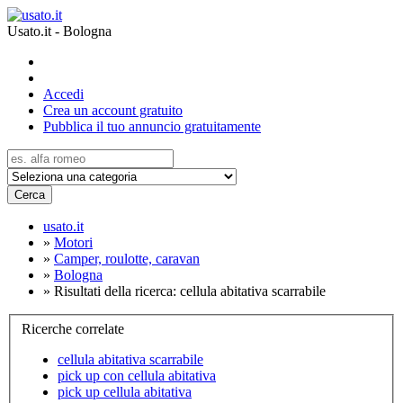
Usato.it - Bologna
Accedi
Crea un account gratuito
Pubblica il tuo annuncio gratuitamente
Cerca
usato.it
»
Motori
»
Camper, roulotte, caravan
»
Bologna
»
Risultati della ricerca: cellula abitativa scarrabile
Ricerche correlate
cellula abitativa scarrabile
pick up con cellula abitativa
pick up cellula abitativa