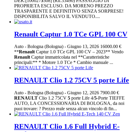
DEK:[100027
5
308] (Rif.33490) PASSAGGIO DI
PROPRIETA ESCLUSO. DA MORENO PREZZO
TRASPARENTE E DEFINITIVO SENZA SORPRESE!
DISPONIBILITA SALVO IL VENDUTO....
Renault Captur 1.0 TCe GPL 100 CV
Auto
-
Bologna (Bologna)
-
Giugno 13, 2026
16000.00 €
**
Renault
Captur 1.0 TCe GPL 100 CV – 2023** Vendo
Renault
Captur immatricolata nel **Caratteristiche
principali:** * Motore 1.0 TCe * Cambio manuale ...
RENAULT Clio 1.2 75CV 5 porte Life
Auto
-
Bologna (Bologna)
-
Giugno 12, 2026
7900.00 €
RENAULT
Clio 1.2 75CV
5
porte Life 4/
5
-Porte TIEFFE
AUTO, LA CONCESSIONARIA DI BOLOGNA, da noi
puoi trovare: ? Prezzo reale senza alcun vincolo di fin...
RENAULT Clio 1.6 Full Hybrid E-