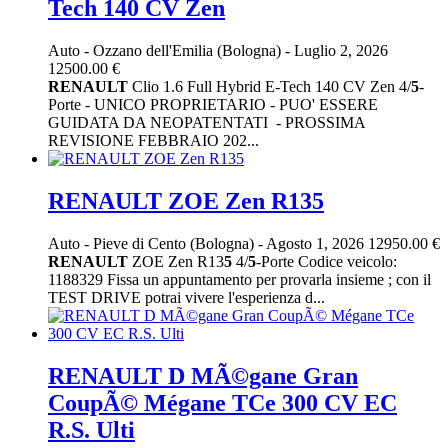
Tech 140 CV Zen
Auto
-
Ozzano dell'Emilia (Bologna)
-
Luglio 2, 2026
12500.00 €
RENAULT
Clio 1.6 Full Hybrid E-Tech 140 CV Zen 4/
5
-
Porte - UNICO PROPRIETARIO - PUO' ESSERE
GUIDATA DA NEOPATENTATI - PROSSIMA
REVISIONE FEBBRAIO 202...
RENAULT ZOE Zen R135
Auto
-
Pieve di Cento (Bologna)
-
Agosto 1, 2026
12950.00 €
RENAULT
ZOE Zen R13
5
4/
5
-Porte Codice veicolo:
1188329 Fissa un appuntamento per provarla insieme ; con il
TEST DRIVE potrai vivere l'esperienza d...
RENAULT D MÃ©gane Gran
CoupÃ© Mégane TCe 300 CV EC
R.S. Ulti