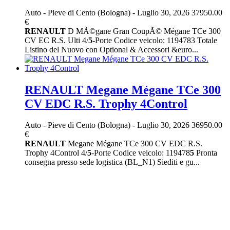
Auto
-
Pieve di Cento (Bologna)
-
Luglio 30, 2026
37950.00
€
RENAULT
D MÃ©gane Gran CoupÃ© Mégane TCe 300
CV EC R.S. Ulti 4/
5
-Porte Codice veicolo: 1194783 Totale
Listino del Nuovo con Optional & Accessori &euro...
RENAULT Megane Mégane TCe 300
CV EDC R.S. Trophy 4Control
Auto
-
Pieve di Cento (Bologna)
-
Luglio 30, 2026
36950.00
€
RENAULT
Megane Mégane TCe 300 CV EDC R.S.
Trophy 4Control 4/
5
-Porte Codice veicolo: 119478
5
Pronta
consegna presso sede logistica (BL_N1) Siediti e gu...