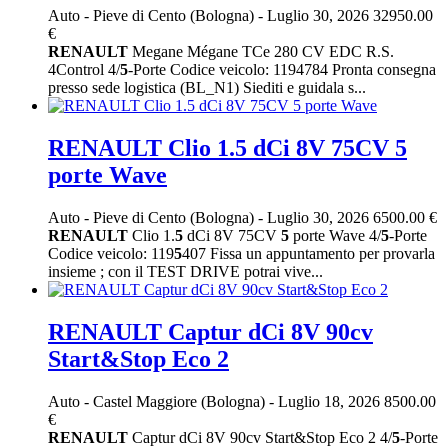
Auto
-
Pieve di Cento (Bologna)
-
Luglio 30, 2026
32950.00
€
RENAULT
Megane Mégane TCe 280 CV EDC R.S.
4Control 4/
5
-Porte Codice veicolo: 1194784 Pronta consegna
presso sede logistica (BL_N1) Siediti e guidala s...
RENAULT Clio 1.5 dCi 8V 75CV 5
porte Wave
Auto
-
Pieve di Cento (Bologna)
-
Luglio 30, 2026
6500.00 €
RENAULT
Clio 1.
5
dCi 8V 75CV
5
porte Wave 4/
5
-Porte
Codice veicolo: 119
5
407 Fissa un appuntamento per provarla
insieme ; con il TEST DRIVE potrai vive...
RENAULT Captur dCi 8V 90cv
Start&Stop Eco 2
Auto
-
Castel Maggiore (Bologna)
-
Luglio 18, 2026
8500.00
€
RENAULT
Captur dCi 8V 90cv Start&Stop Eco 2 4/
5
-Porte