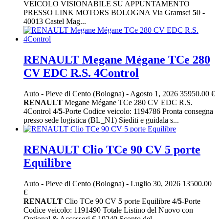
VEICOLO VISIONABILE SU APPUNTAMENTO
PRESSO LINK MOTORS BOLOGNA Via Gramsci
5
0 -
40013 Castel Mag...
RENAULT Megane Mégane TCe 280
CV EDC R.S. 4Control
Auto
-
Pieve di Cento (Bologna)
-
Agosto 1, 2026
35950.00 €
RENAULT
Megane Mégane TCe 280 CV EDC R.S.
4Control 4/
5
-Porte Codice veicolo: 1194786 Pronta consegna
presso sede logistica (BL_N1) Siediti e guidala s...
RENAULT Clio TCe 90 CV 5 porte
Equilibre
Auto
-
Pieve di Cento (Bologna)
-
Luglio 30, 2026
13500.00
€
RENAULT
Clio TCe 90 CV
5
porte Equilibre 4/
5
-Porte
Codice veicolo: 1191490 Totale Listino del Nuovo con
Optional & Accessori €.19240 Sconto del -...