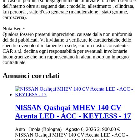
In caso di permuta si prega gentilmente di inviare foto dell’esterno e
dell’interno oltre ai seguenti dati : modello, allestimento , cilindrata,
km percorsi , stato d'uso generale (manutenzione , stato gomme,
carrozzeria).
Nota Bene:
Qualora fossero presenti imprecisioni causate dalla non uniformità
dei dati pubblicati, Vi invitiamo a verificare le caratteristiche dello
specifico veicolo direttamente in sede, con un nostro consulente.
CAR s.r.l. declina ogni responsabilità per eventuali involontarie
incongruenze che non rappresentano in alcun modo un impegno
contrattuale.
Annunci correlati
NISSAN Qashqai MHEV 140 CV
Acenta LED - ACC - KEYLESS - 17
Auto
-
Imola (Bologna)
-
Agosto 6, 2026
21900.00 €
NISSAN Qashqai MHEV 140 CV Acenta LED - ACC -