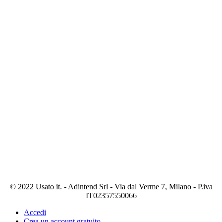
© 2022 Usato it. - Adintend Srl - Via dal Verme 7, Milano - P.iva
IT02357550066
Accedi
Crea un account gratuito