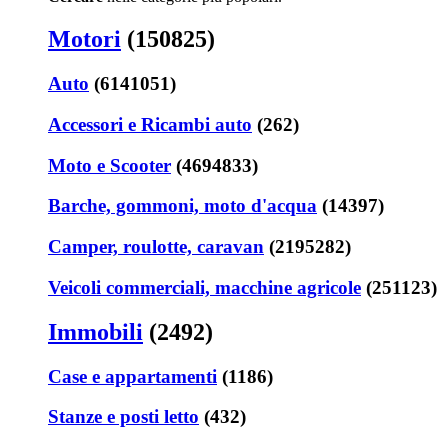
Motori
(150825)
Auto
(6141051)
Accessori e Ricambi auto
(262)
Moto e Scooter
(4694833)
Barche, gommoni, moto d'acqua
(14397)
Camper, roulotte, caravan
(2195282)
Veicoli commerciali, macchine agricole
(251123)
Immobili
(2492)
Case e appartamenti
(1186)
Stanze e posti letto
(432)