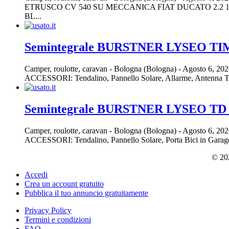
ETRUSCO CV 540 SU MECCANICA FIAT DUCATO 2.2 14
BL...
Semintegrale BURSTNER LYSEO TI
Camper, roulotte, caravan
-
Bologna (Bologna)
-
Agosto 6, 20
ACCESSORI: Tendalino, Pannello Solare, Allarme, Antenna TV, 
Semintegrale BURSTNER LYSEO TD
Camper, roulotte, caravan
-
Bologna (Bologna)
-
Agosto 6, 20
ACCESSORI: Tendalino, Pannello Solare, Porta Bici in Garage,
© 202
Accedi
Crea un account gratuito
Pubblica il tuo annuncio gratuitamente
Privacy Policy
Termini e condizioni
FAQ