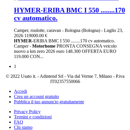
HYMER-ERIBA BMC I 550 ........170
cv automatico.
Camper, roulotte, caravan
-
Bologna (Bologna)
-
Luglio 23,
2026
119000.00 €
HYMER
-ERIBA BMC I 550 ........170 cv automatico.
Camper -
Motorhome
PRONTA CONSEGNA veicolo
nuovo a km zero 2026 euro 148.300 OFFERTA EURO
119.000 CON...
1
© 2022 Usato it. - Adintend Srl - Via dal Verme 7, Milano - P.iva
IT02357550066
Accedi
Crea un account gratuito
Pubblica il tuo annuncio gratuitamente
Privacy Policy
Termini e condizioni
FAQ
Chi siamo