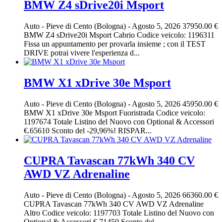
BMW Z4 sDrive20i Msport
Auto
-
Pieve di Cento (Bologna)
-
Agosto 5, 2026
37950.00 €
BMW Z4 sDrive20i Msport Cabrio Codice veicolo: 1196311
Fissa un appuntamento per provarla insieme ; con il TEST
DRIVE potrai vivere l'esperienza d...
BMW X1 xDrive 30e Msport
Auto
-
Pieve di Cento (Bologna)
-
Agosto 5, 2026
45950.00 €
BMW X1 xDrive 30e Msport Fuoristrada Codice veicolo:
1197674 Totale Listino del Nuovo con Optional & Accessori
€.65610 Sconto del -29,96%! RISPAR...
CUPRA Tavascan 77kWh 340 CV
AWD VZ Adrenaline
Auto
-
Pieve di Cento (Bologna)
-
Agosto 5, 2026
66360.00 €
CUPRA Tavascan 77kWh 340 CV AWD VZ Adrenaline
Altro Codice veicolo: 1197703 Totale Listino del Nuovo con
Optional & Accessori €.71450 Sconto del ...