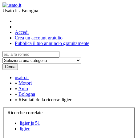
Usato.it - Bologna
Accedi
Crea un account gratuito
Pubblica il tuo annuncio gratuitamente
Cerca
usato.it
»
Motori
»
Auto
»
Bologna
»
Risultati della ricerca: ligier
Ricerche correlate
ligier js 51
ligier